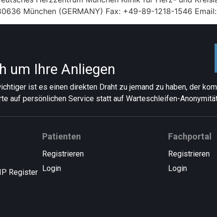
36 80636 München (GERMANY) Fax: +49-89-1218-1546 Email
h um Ihre Anliegen
chtiger ist es einen direkten Draht zu jemand zu haben, der ko
rte auf persönlichen Service statt auf Warteschleifen-Anonymität
Patienten
Fachportal
Registrieren
Registrieren
Login
Login
IP Register