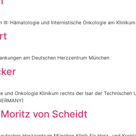
n
zin III: Hämatologie und Internistische Onkologie am Klinikum
rt
erkrankungen am Deutschen Herzzentrum München
cker
 und Onkologie Klinikum rechts der Isar der Technischen Un
 (GERMANY)
. Moritz von Scheidt
Deutsches Herzzentrum München Klinik für Herz- und Kreisl