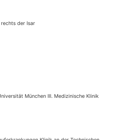
 rechts der Isar
iversität München III. Medizinische Klinik
auferkrankungen Klinik an der Technischen