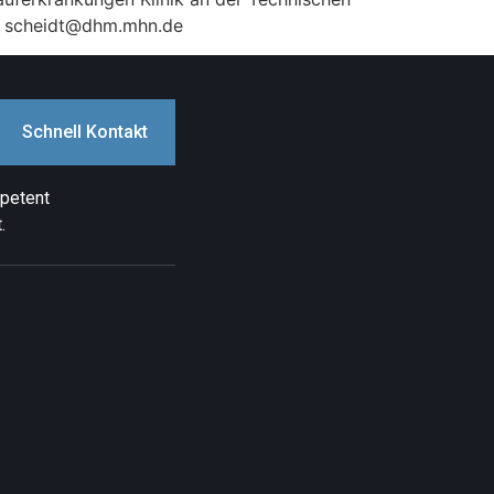
: scheidt@dhm.mhn.de
Schnell Kontakt
mpetent
.