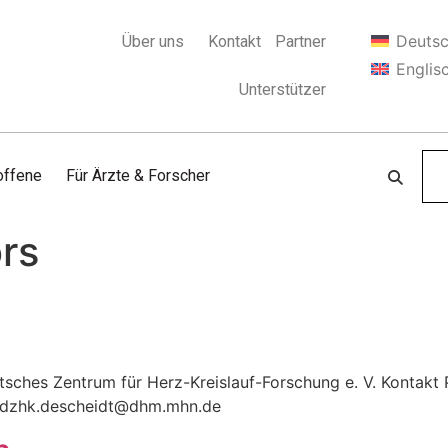
Deuts
Über uns
Kontakt
Partner
Englis
Unterstützer
offene
Für Ärzte & Forscher
rs
utsches Zentrum für Herz-Kreislauf-Forschung e. V. Kontakt
at)dzhk.descheidt@dhm.mhn.de